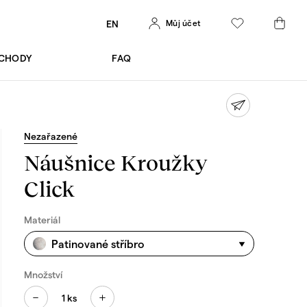
Můj účet
EN
BCHODY
FAQ
Nezařazené
Náušnice Kroužky
Click
Materiál
Patinované stříbro
Množství
1
ks