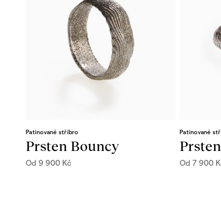
Patinované stříbro
Patinované stř
Prsten Bouncy
Prste
Od
9 900
Kč
Od
7 900
K