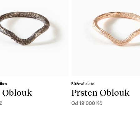
íbro
Růžové zlato
n Oblouk
Prsten Oblouk
č
Od
19 000
Kč