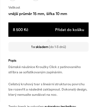
Velikost
vnější průměr 15 mm, šířka 10 mm
8 500
Kč
Přidat do košíku
1 x skladem
(do 1-3 dnů)
Popis
Dámské náušnice Kroužky Click z patinovaného
stříbra se sofistikovaným zapínáním.
Celistvý kruhový tvar s lineární strukturou povrchu
lze rozevřít a následně zaklapnout. Dokonalý design,
který nemusíte sundávat na noc.
Tento šperk je vytvořen
autorskou technikou
,