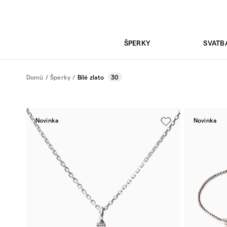
ŠPERKY
SVATB
Domů
/
Šperky
/
Bílé zlato
30
Novinka
Novinka