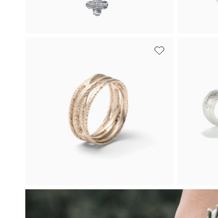
Bílé zlato
Bílé zlato
Náhrdelník
Nár
Čtyřlístek mini
Čtyř
Jemný dámský náhrdelník Čtyřlístek
Něžný ná
mini z bílého zlata s drobným
zlata.
přívěskem pro štěstí.
48 7
Od 29 100 Kč
Koupit
Bílé zlato
Bílé zlato
Prsten Ornament
Náu