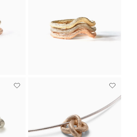
Minimalistický prsten Kroužek z bílého
zlata se strukturou sépiové kosti.
amek s
gantní
Od 19 000 Kč
Koupit
oupit
to
Bílé zlato, Růžové zlato, Žluté zlato
k
Prsten Oblouk
Trinitas
ata tvoří
Tři prsteny Oblouk v bílém, žlutém a
růžovém zlatě.
oupit
Od 53 000 Kč
Koupit