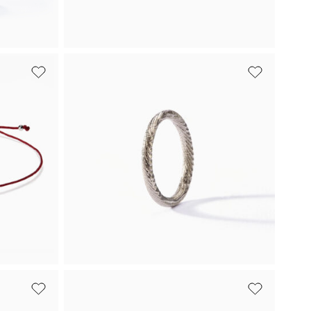
Bílé zlato
ie
Náušnice
Čtyřlístek mini
uxe
Drobné náušnice Čtyřlístek mini z
u.
bílého zlata.
oupit
21 870
Kč
Koupit
Bílé zlato
amek
Prsten Kroužek