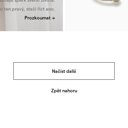
to ten pravý, stačí říct ano.
Prozkoumat →
Bílé zlato
Prsten Ring-O
Minimalistický otevřený prste
z bílého zlata.
Načíst další
Od 23 600 Kč
K
Zpět nahoru