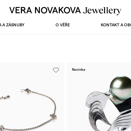
A A ZÁSNUBY
O VĚŘE
KONTAKT A O
Novinka