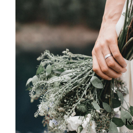
s pu
Snubní prsten Ornament inspirovaný
nekonečnými proplétanými vzory.
Dámské n
zlata js
Od 22 100 Kč
Koupit
37 0
K
Vyberte si nejdůl