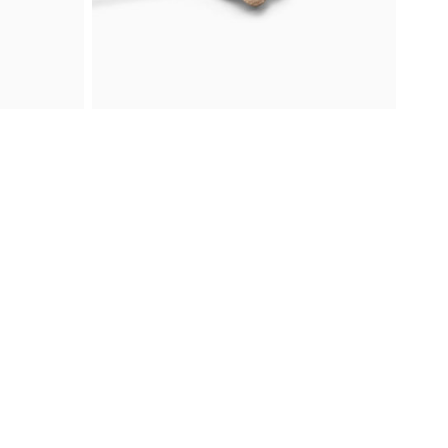
Bílé zlato
Náhrdelník Uzel
n Ring-O
Designový náhrdelník Uzel z bílého
zlata symbolizuje nekonečno, eleganci
i rodinné pouto.
oupit
Od 44 700 Kč
Koupit