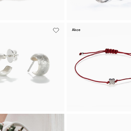
Bílé zlato
Akce
amek
Prsten Sepiser
lístek mini
De Luxe
ramek Čtyřlístek mini z bílého
Luxusní prsten Sepiserie De L
z bílého zlata s tahitskou perlo
00
Kč
Koupit
Od 117 000 Kč
K
Bílé zlato
šnice Kroužky
Šňůrkový nár