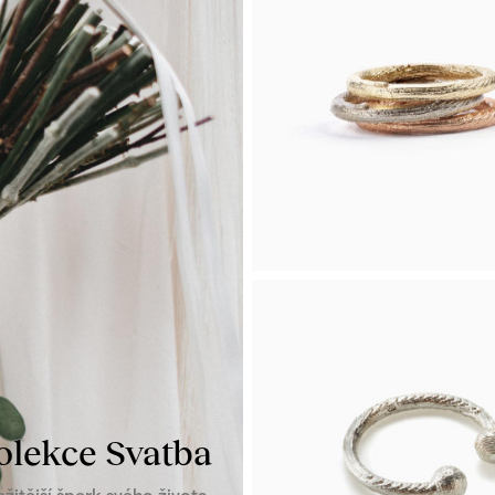
zetou
Čtyřlístek
áušnice Kroužky z bílého
POSLEDNÍ KUS! Šňůrkový nár
ou univerzálním doplňkem.
čtyřlístkem z bílého zlata s ele
bordó.
00
Kč
Koupit
Od 5 990 Kč
K
Bílé zlato, Růžové zlato, Žluté zla
Prsten Krouže
Trinitas
Tři prsteny ve třech barvách zl
prsten Kroužek Trinitas.
olekce Svatba
ežitější šperk svého života.
Od 53 000 Kč
K