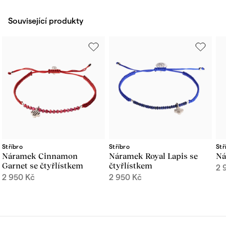
Související produkty
Stříbro
Stříbro
Stř
Náramek Cinnamon
Náramek Royal Lapis se
Ná
Garnet se čtyřlístkem
čtyřlístkem
2 
2 950
Kč
2 950
Kč