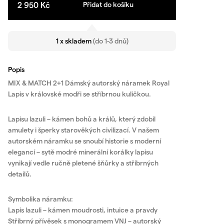
2 950
Kč
Přidat do košíku
1 x skladem
(do 1-3 dnů)
Popis
MIX & MATCH 2+1 Dámský autorský náramek Royal
Lapis v královské modři se stříbrnou kuličkou.
Lapisu lazuli – kámen bohů a králů, který zdobil
amulety i šperky starověkých civilizací. V našem
autorském náramku se snoubí historie s moderní
elegancí – sytě modré minerální korálky lapisu
vynikají vedle ručně pletené šňůrky a stříbrných
detailů.
Symbolika náramku:
Lapis lazuli – kámen moudrosti, intuice a pravdy
Stříbrný přívěsek s monogramem VNJ – autorský