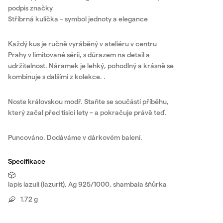
podpis značky
Stříbrná kulička – symbol jednoty a elegance
Každý kus je ručně vyráběný v ateliéru v centru
Prahy v limitované sérii, s důrazem na detail a
udržitelnost. Náramek je lehký, pohodlný a krásně se
kombinuje s dalšími z kolekce. .
Noste královskou modř. Staňte se součástí příběhu,
který začal před tisíci lety – a pokračuje právě teď.
Puncováno. Dodáváme v dárkovém balení.
Specifikace
lapis lazuli (lazurit), Ag 925/1000, shambala šňůrka
1.72 g