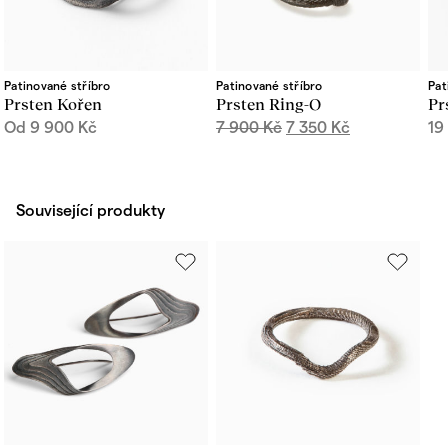
Patinované stříbro
Patinované stříbro
Pat
Prsten Kořen
Prsten Ring-O
Pr
Původní
Aktuální
Od
9 900
Kč
7 900
Kč
7 350
Kč
19
cena
cena
byla:
je:
7
7
900 Kč.
350 Kč.
Související produkty