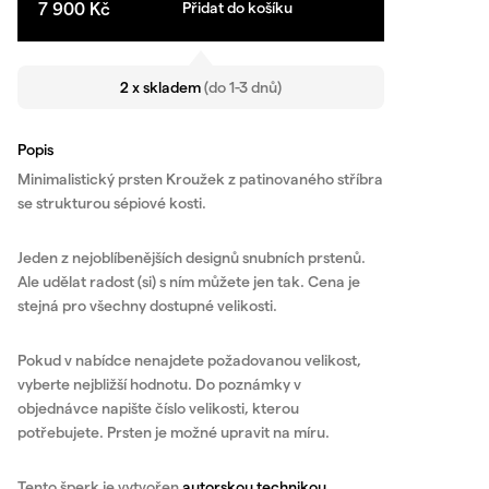
7 900 Kč
Přidat do košíku
2 x skladem
(do 1-3 dnů)
Popis
Minimalistický prsten Kroužek z patinovaného stříbra
se strukturou sépiové kosti.
Jeden z nejoblíbenějších designů snubních prstenů.
Ale udělat radost (si) s ním můžete jen tak. Cena je
stejná pro všechny dostupné velikosti.
Pokud v nabídce nenajdete požadovanou velikost,
vyberte nejbližší hodnotu. Do poznámky v
objednávce napište číslo velikosti, kterou
potřebujete. Prsten je možné upravit na míru.
Tento šperk je vytvořen
autorskou technikou
,