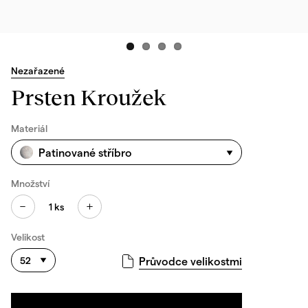
Nezařazené
Prsten Kroužek
Materiál
Patinované stříbro
Množství
1
ks
Velikost
52
Průvodce velikostmi