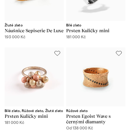
Žluté zlato
Bílé zlato
Náušnice Sepiserie De Luxe
Prsten Kuličky mini
193 000
Kč
181 000
Kč
Bílé zlato, Růžové zlato, Žluté zlato
Růžové zlato
Prsten Kuličky mini
Prsten Egoist Wave s
černými diamanty
181 000
Kč
Od
138 000
Kč